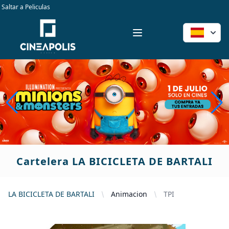
Saltar a Peliculas
entradas cine doshermanas way sanlucar puntaumbria teler 
Workflow
Open menu
Cartelera LA BICICLETA DE BARTALI
LA BICICLETA DE BARTALI
Animacion
TPI