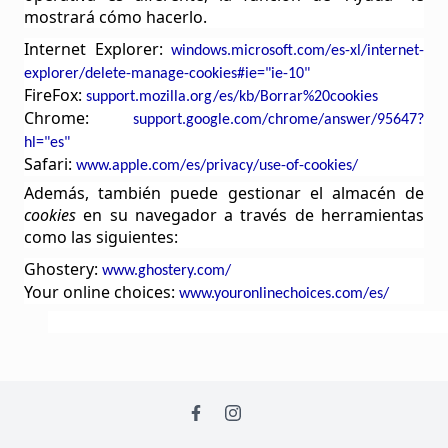
mostrará cómo hacerlo.
Internet Explorer:
windows.microsoft.com/es-xl/internet-
explorer/delete-manage-cookies#ie="ie-10"
FireFox
:
support.mozilla.org/es/kb/Borrar%20cookies
Chrome:
support.google.com/
chrome
/
answer
/95647?
hl="es"
Safari:
www.apple.com/es/privacy/use-of-cookies/
Además, también puede gestionar el almacén de
cookies
en su navegador a través de herramientas
como las siguientes:
Ghostery
:
www.ghostery.com/
Your
online
choices
:
www.youronlinechoices.com/es/