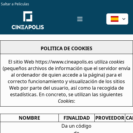
Saltar a Peliculas
entradas cine doshermanas way sanlucar puntaumbria teler 
Workflow
Open menu
POLITICA DE COOKIES
El sitio Web https://www.cineapolis.es utiliza
cookies
(pequeños archivos de información que el servidor envía
al ordenador de quien accede a la página) para el
correcto funcionamiento y visualización de los sitios
Web por parte del usuario, así como la recogida de
estadísticas. En concreto, se utilizan las siguientes
Cookies
:
NOMBRE
FINALIDAD
PROVEEDOR
CA
Da un código